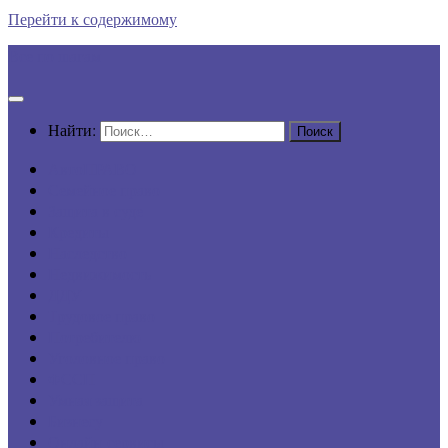
Перейти к содержимому
Все по шагам
Найти:
АвтоПРАВО
Семейное право
Защита в суде
Кредиты
Наследство
Недвижимость
ДДУ
Трудовое право
Потребителю
Уголовное право
ФССП
Умная защита
Бизнесу
Онлайн-сервисы