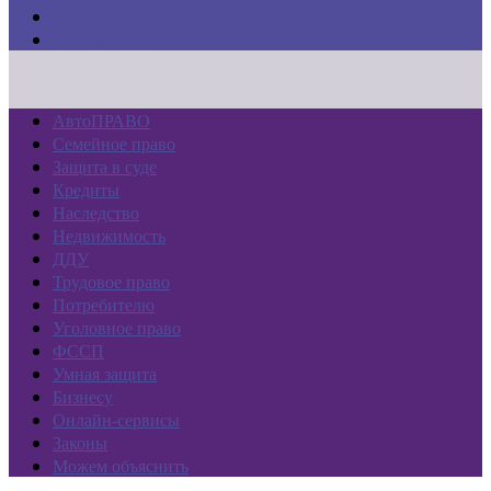
Законы
Можем объяснить
АвтоПРАВО
Семейное право
Защита в суде
Кредиты
Наследство
Недвижимость
ДДУ
Трудовое право
Потребителю
Уголовное право
ФССП
Умная защита
Бизнесу
Онлайн-сервисы
Законы
Можем объяснить