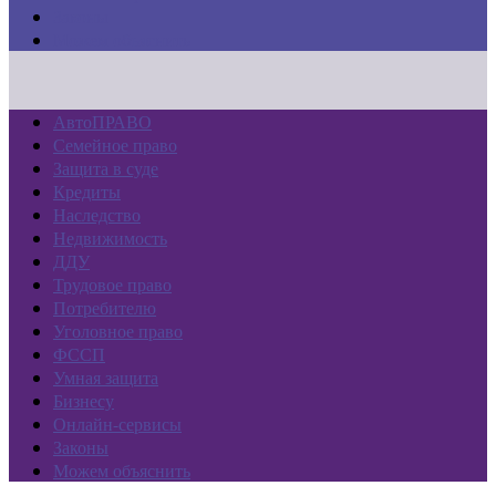
Законы
Можем объяснить
АвтоПРАВО
Семейное право
Защита в суде
Кредиты
Наследство
Недвижимость
ДДУ
Трудовое право
Потребителю
Уголовное право
ФССП
Умная защита
Бизнесу
Онлайн-сервисы
Законы
Можем объяснить