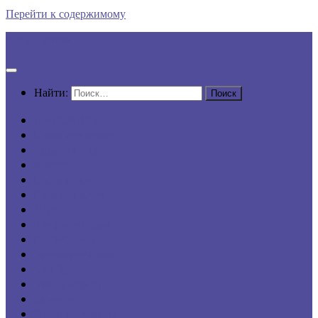
Перейти к содержимому
Все по шагам
Найти:
АвтоПРАВО
Семейное право
Защита в суде
Кредиты
Наследство
Недвижимость
ДДУ
Трудовое право
Потребителю
Уголовное право
ФССП
Умная защита
Бизнесу
Онлайн-сервисы