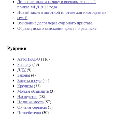
Лишение прав за неявку в военкомат: новый
приказ МВД 2023 года
Новый закон о льготной ипотеке для многодетных
семей
Взыскание долга через судебного пристава
Образец иска о взыскании долга по расписке
Рубрики
АвтоПРАВО
(116)
Бизнесу
(59)
ДДУ
(9)
Законы
(4)
Защита в суде
(44)
Кредиты
(33)
Можем объяснить
(3)
Наследство
(28)
Недвижимость
(57)
Онлайн-сервисы
(1)
Потребителю
(30)