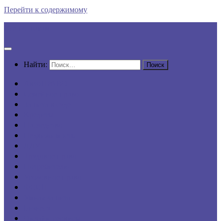
Перейти к содержимому
Все по шагам
Найти:
АвтоПРАВО
Семейное право
Защита в суде
Кредиты
Наследство
Недвижимость
ДДУ
Трудовое право
Потребителю
Уголовное право
ФССП
Умная защита
Бизнесу
Онлайн-сервисы