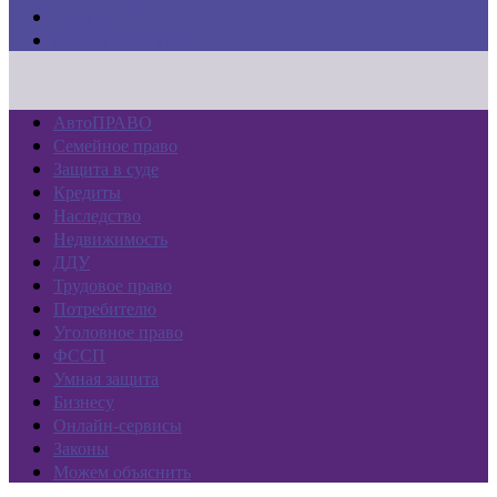
Законы
Можем объяснить
АвтоПРАВО
Семейное право
Защита в суде
Кредиты
Наследство
Недвижимость
ДДУ
Трудовое право
Потребителю
Уголовное право
ФССП
Умная защита
Бизнесу
Онлайн-сервисы
Законы
Можем объяснить