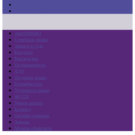
Законы
Можем объяснить
АвтоПРАВО
Семейное право
Защита в суде
Кредиты
Наследство
Недвижимость
ДДУ
Трудовое право
Потребителю
Уголовное право
ФССП
Умная защита
Бизнесу
Онлайн-сервисы
Законы
Можем объяснить