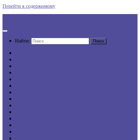
Перейти к содержимому
Все по шагам
Найти:
АвтоПРАВО
Семейное право
Защита в суде
Кредиты
Наследство
Недвижимость
ДДУ
Трудовое право
Потребителю
Уголовное право
ФССП
Умная защита
Бизнесу
Онлайн-сервисы