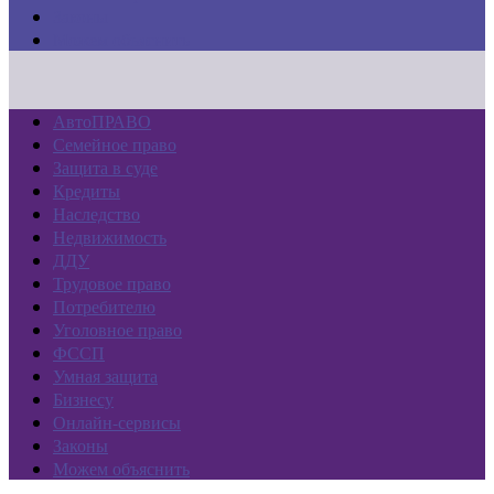
Законы
Можем объяснить
АвтоПРАВО
Семейное право
Защита в суде
Кредиты
Наследство
Недвижимость
ДДУ
Трудовое право
Потребителю
Уголовное право
ФССП
Умная защита
Бизнесу
Онлайн-сервисы
Законы
Можем объяснить