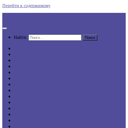
Перейти к содержимому
Все по шагам
Найти:
АвтоПРАВО
Семейное право
Защита в суде
Кредиты
Наследство
Недвижимость
ДДУ
Трудовое право
Потребителю
Уголовное право
ФССП
Умная защита
Бизнесу
Онлайн-сервисы