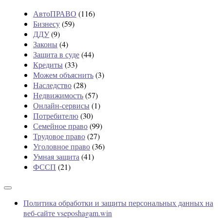
АвтоПРАВО
(116)
Бизнесу
(59)
ДДУ
(9)
Законы
(4)
Защита в суде
(44)
Кредиты
(33)
Можем объяснить
(3)
Наследство
(28)
Недвижимость
(57)
Онлайн-сервисы
(1)
Потребителю
(30)
Семейное право
(99)
Трудовое право
(27)
Уголовное право
(36)
Умная защита
(41)
ФССП
(21)
Политика обработки и защиты персональных данных на
веб-сайте vseposhagam.win