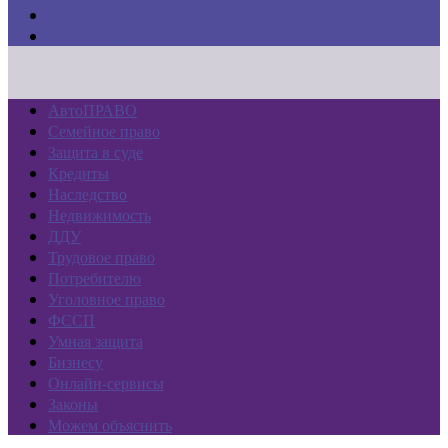
Законы
Можем объяснить
АвтоПРАВО
Семейное право
Защита в суде
Кредиты
Наследство
Недвижимость
ДДУ
Трудовое право
Потребителю
Уголовное право
ФССП
Умная защита
Бизнесу
Онлайн-сервисы
Законы
Можем объяснить