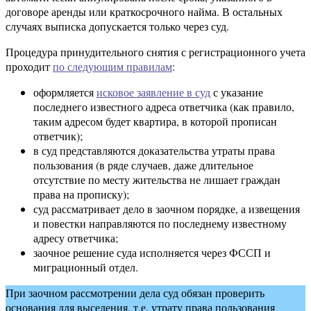
договоре аренды или краткосрочного найма. В остальных
случаях выписка допускается только через суд.
Процедура принудительного снятия с регистрационного учета
проходит
по следующим правилам
:
оформляется
исковое заявление в суд
с указание
последнего известного адреса ответчика (как правило,
таким адресом будет квартира, в которой прописан
ответчик);
в суд представляются доказательства утраты права
пользования (в ряде случаев, даже длительное
отсутствие по месту жительства не лишает граждан
права на прописку);
суд рассматривает дело в заочном порядке, а извещения
и повестки направляются по последнему известному
адресу ответчика;
заочное решение суда исполняется через ФССП и
миграционный отдел.
При заочном рассмотрении дела суд обязан проверить
основания для выселения, т.е. утрату права пользования