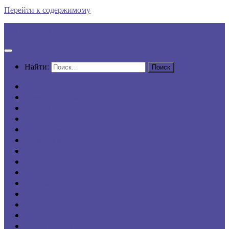
Перейти к содержимому
Все по шагам
Найти:
АвтоПРАВО
Семейное право
Защита в суде
Кредиты
Наследство
Недвижимость
ДДУ
Трудовое право
Потребителю
Уголовное право
ФССП
Умная защита
Бизнесу
Онлайн-сервисы