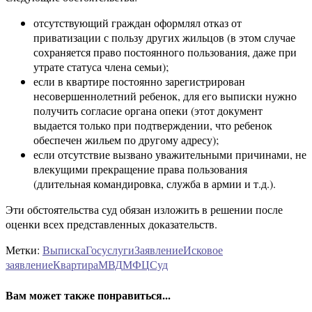
отсутствующий граждан оформлял отказ от
приватизации с пользу других жильцов (в этом случае
сохраняется право постоянного пользования, даже при
утрате статуса члена семьи);
если в квартире постоянно зарегистрирован
несовершеннолетний ребенок, для его выписки нужно
получить согласие органа опеки (этот документ
выдается только при подтверждении, что ребенок
обеспечен жильем по другому адресу);
если отсутствие вызвано уважительными причинами, не
влекущими прекращение права пользования
(длительная командировка, служба в армии и т.д.).
Эти обстоятельства суд обязан изложить в решении после
оценки всех представленных доказательств.
Метки:
Выписка
Госуслуги
Заявление
Исковое
заявление
Квартира
МВД
МФЦ
Суд
Вам может также понравиться...