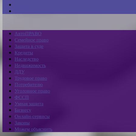
Законы
Можем объяснить
АвтоПРАВО
Семейное право
Защита в суде
Кредиты
Наследство
Недвижимость
ДДУ
Трудовое право
Потребителю
Уголовное право
ФССП
Умная защита
Бизнесу
Онлайн-сервисы
Законы
Можем объяснить