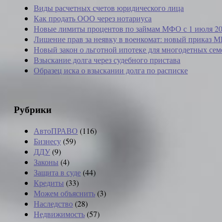
Виды расчетных счетов юридического лица
Как продать ООО через нотариуса
Новые лимиты процентов по займам МФО с 1 июля 20
Лишение прав за неявку в военкомат: новый приказ М
Новый закон о льготной ипотеке для многодетных сем
Взыскание долга через судебного пристава
Образец иска о взыскании долга по расписке
Рубрики
АвтоПРАВО
(116)
Бизнесу
(59)
ДДУ
(9)
Законы
(4)
Защита в суде
(44)
Кредиты
(33)
Можем объяснить
(3)
Наследство
(28)
Недвижимость
(57)