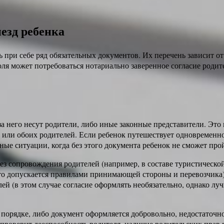
езд ребенка
ь при себе ряд обязательных документов. Их перечень зависит
я может потребоваться нотариально заверенное согласие родител
за него несут родители, либо иные законные представители. Это
го или обоих родителей. Если ребенок путешествует одновременн
иные ситуации, когда без этого документа ребенок не сможет пр
ез сопровождения родителей (например, в составе туристическо
 это допускается правилами принимающей стороны и перевозчика)
ей (в этом случае согласие оформлять необязательно, однако луч
м порядке, либо документ оформляется добровольно, недостаточно
проверит дееспособность родителя, наличие родительских прав