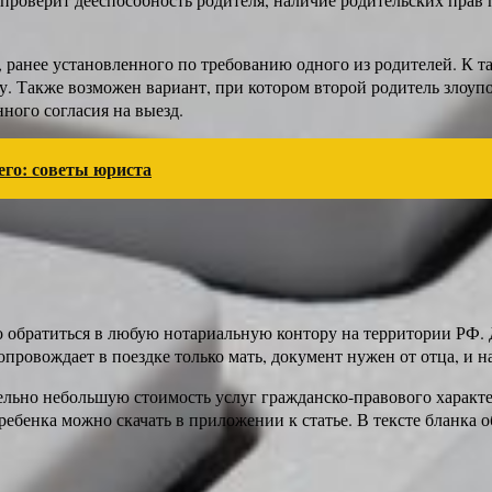
, ранее установленного по требованию одного из родителей. К 
цу. Также возможен вариант, при котором второй родитель злоуп
ного согласия на выезд.
го: советы юриста
о обратиться в любую нотариальную контору на территории РФ. 
опровождает в поездке только мать, документ нужен от отца, и н
ельно небольшую стоимость услуг гражданско-правового характе
 ребенка можно скачать в приложении к статье. В тексте бланка