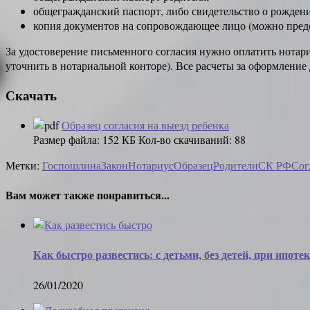
общегражданский паспорт, либо свидетельство о рождении 
копия документов на сопровождающее лицо (можно предст
За удостоверение письменного согласия нужно оплатить нотари
уточнить в нотариальной конторе). Все расчеты за оформление
Скачать
Образец согласия на выезд ребенка
Размер файла:
152 КБ
Кол-во скачиваний:
88
Метки:
Госпошлина
Закон
Нотариус
Образец
Родители
СК РФ
Сог
Вам может также понравиться...
Как быстро развестись: с детьми, без детей, при ипотек
26/01/2020