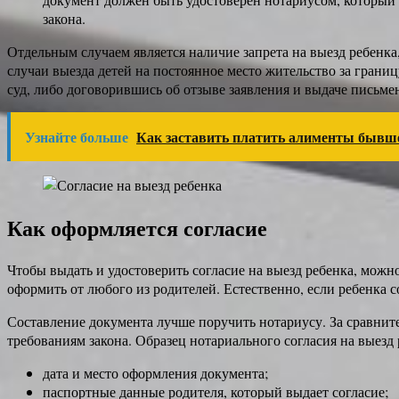
закона.
Отдельным случаем является наличие запрета на выезд ребенка
случаи выезда детей на постоянное место жительство за грани
суд, либо договорившись об отзыве заявления и выдаче письмен
Узнайте больше
Как заставить платить алименты бывше
Как оформляется согласие
Чтобы выдать и удостоверить согласие на выезд ребенка, можн
оформить от любого из родителей. Естественно, если ребенка с
Составление документа лучше поручить нотариусу. За сравнит
требованиям закона. Образец нотариального согласия на выезд
дата и место оформления документа;
паспортные данные родителя, который выдает согласие;