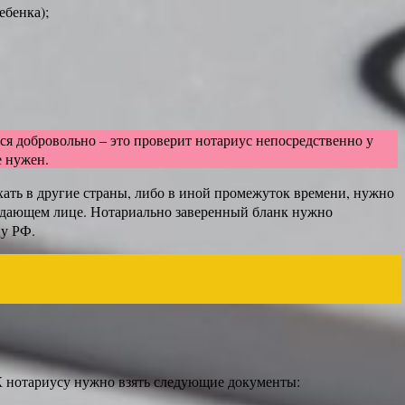
ебенка);
ся добровольно – это проверит нотариус непосредственно у
е нужен.
ехать в другие страны, либо в иной промежуток времени, нужно
ождающем лице. Нотариально заверенный бланк нужно
цу РФ.
 К нотариусу нужно взять следующие документы: