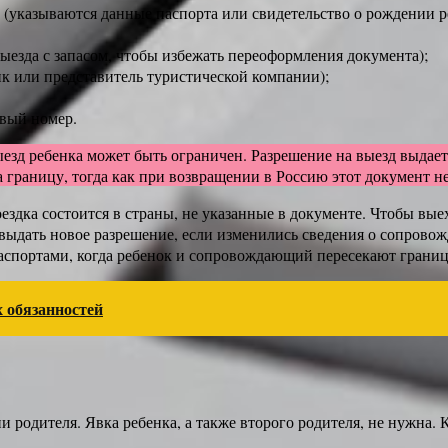
у (указываются данные паспорта или свидетельство о рождении р
выезда с запасом, чтобы избежать переоформления документа);
к или представитель туристической компании);
овый номер.
ыезд ребенка может быть ограничен. Разрешение на выезд выдает
за границу, тогда как при возвращении в Россию этот документ н
оездка состоится в страны, не указанные в документе. Чтобы вы
 выдать новое разрешение, если изменились сведения о сопров
паспортами, когда ребенок и сопровождающий пересекают грани
 обязанностей
 родителя. Явка ребенка, а также второго родителя, не нужна.