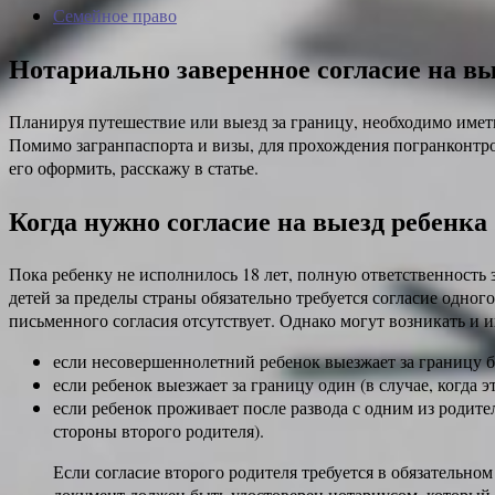
Семейное право
Нотариально заверенное согласие на вы
Планируя путешествие или выезд за границу, необходимо имет
Помимо загранпаспорта и визы, для прохождения погранконтрол
его оформить, расскажу в статье.
Когда нужно согласие на выезд ребенка
Пока ребенку не исполнилось 18 лет, полную ответственность 
детей за пределы страны обязательно требуется согласие одно
письменного согласия отсутствует. Однако могут возникать и 
если несовершеннолетний ребенок выезжает за границу б
если ребенок выезжает за границу один (в случае, когда
если ребенок проживает после развода с одним из родител
стороны второго родителя).
Если согласие второго родителя требуется в обязательно
документ должен быть удостоверен нотариусом, который 