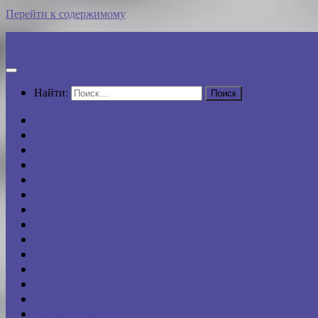
Перейти к содержимому
Все по шагам
Найти:
АвтоПРАВО
Семейное право
Защита в суде
Кредиты
Наследство
Недвижимость
ДДУ
Трудовое право
Потребителю
Уголовное право
ФССП
Умная защита
Бизнесу
Онлайн-сервисы