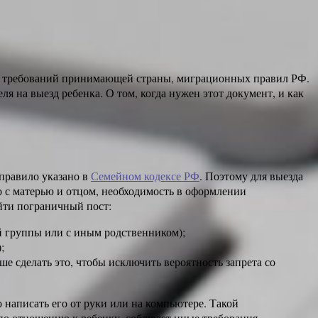
 от требований принимающей страны, миграционных правил РФ.
я на выезд ребенка. О том, когда нужен этот документ, и как
 правило указано в
Семейном кодексе РФ
. Поэтому для выезда
о с матерью и отцом, необходимость в оформлении
ойти пограничный пост:
й группы или с иным родственником);
;
ше сделать это, чтобы исключить вероятность запрета со
 написать его от руки или на компьютере. Такой
 по отношению к ребенку, соблюдет иные требования