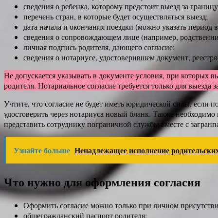
сведения о ребенка, которому предстоит выезд за границ
перечень стран, в которые будет осуществляться выезд;
дата начала и окончания поездки (можно указать период 
сведения о сопровождающем лице (например, родственни
личная подпись родителя, дающего согласие;
сведения о нотариусе, удостоверившем документ, реестр
Не допускается указывать в документе условия, при которых в
родителя. Нотариальное согласие требуется только для выезда 
Учтите, что согласие не будет иметь юридической силы, если п
удостоверить через нотариуса новый бланк. Также необходимо
представить сотруднику пограничной службы вместе с загран
Узнайте больше
Ненадлежащее исполнение родительских
Что нужно для оформления согласия
Оформить согласие можно только при личном присутствии
общегражданский паспорт родителя;