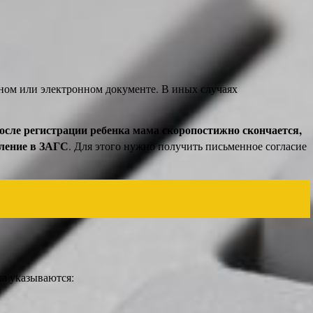
ном или электронном документе. В иных случаях
осле регистрации ребенка мама скоропостижно скончается,
вление в ЗАГС
. Для этого нужно получить письменное согласие
ка указываются: