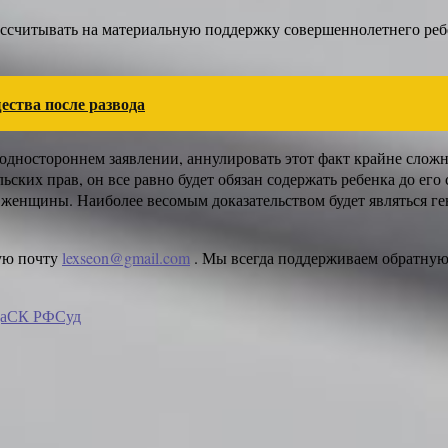
ассчитывать на материальную поддержку совершеннолетнего реб
ества после развода
дностороннем заявлении, аннулировать этот факт крайне сложно
льских прав, он все равно будет обязан содержать ребенка до ег
 женщины. Наиболее весомым доказательством будет являться ге
ную почту
lexseon@gmail.com
. Мы всегда поддерживаем обратную 
а
СК РФ
Суд