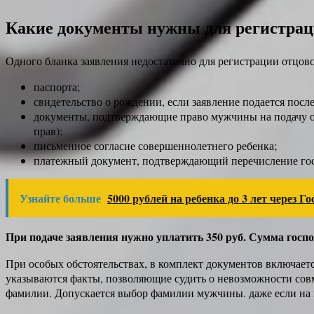
Какие документы нужны для регистрац
Одного бланка заявления недостаточно для регистрации отцов
паспорта;
свидетельство о рождении, если заявление подается после
документы, подтверждающие право мужчины на подачу одн
прав);
письменное согласие совершеннолетнего ребенка;
платежный документ, подтверждающий перечисление г
Узнайте больше
5000 рублей на ребенка до 3 лет через Го
При подаче заявления нужно уплатить 350 руб. Сумма гос
При особых обстоятельствах, в комплект документов включаетс
указываются факты, позволяющие судить о невозможности совме
фамилии. Допускается выбор фамилии мужчины. даже если на 