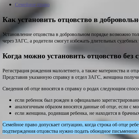
Семейное право
Как установить отцовство в доброволь
Установление отцовства в добровольном порядке возможно тол
через ЗАГС, а родители смогут избежать длительных судебных 
Когда можно установить отцовство без с
Регистрация рождения малолетнего, а также материнства и отц
Представив указанную справку в отдел ЗАГС, женщина получит
Сведения об отце вносятся в справку о родах следующим спосо
если ребенок был рожден в официально зарегистрированн
аналогичным образом вносятся данные об отце, если с мо
если женщина, родившая ребенка, не находится в брачных 
Семейное право допускает ситуацию, когда строка об отце ребе
подтверждения отцовства нужно подать обоюдное письменное з