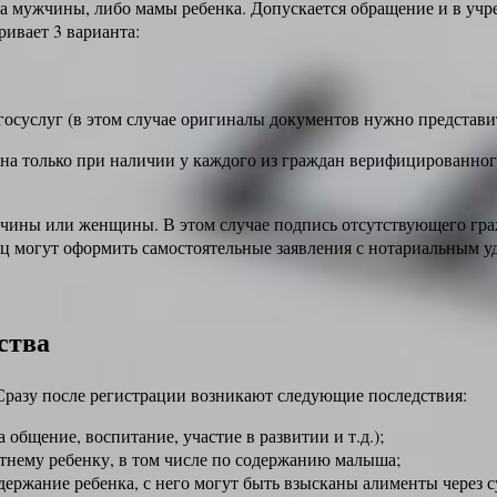
 мужчины, либо мамы ребенка. Допускается обращение и в учре
ивает 3 варианта:
госуслуг (в этом случае оригиналы документов нужно представит
жна только при наличии у каждого из граждан верифицированного
жчины или женщины. В этом случае подпись отсутствующего гра
ец могут оформить самостоятельные заявления с нотариальным у
ства
Сразу после регистрации возникают следующие последствия:
 общение, воспитание, участие в развитии и т.д.);
нему ребенку, в том числе по содержанию малыша;
держание ребенка, с него могут быть взысканы алименты через 