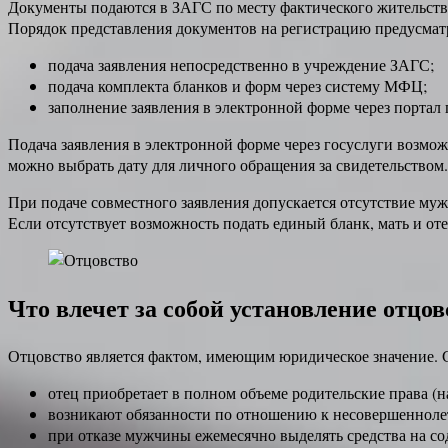
Документы подаются в ЗАГС по месту фактического жительства
Порядок представления документов на регистрацию предусматр
подача заявления непосредственно в учреждение ЗАГС;
подача комплекта бланков и форм через систему МФЦ;
заполнение заявления в электронной форме через портал 
Подача заявления в электронной форме через госуслуги возмо
можно выбрать дату для личного обращения за свидетельством.
При подаче совместного заявления допускается отсутствие му
Если отсутствует возможность подать единый бланк, мать и от
Что влечет за собой установление отцов
Отцовство является фактом, имеющим юридическое значение. 
отец приобретает в полном объеме родительские права (на
возникают обязанности по отношению к несовершеннолет
при отказе мужчины ежемесячно выделять средства на со