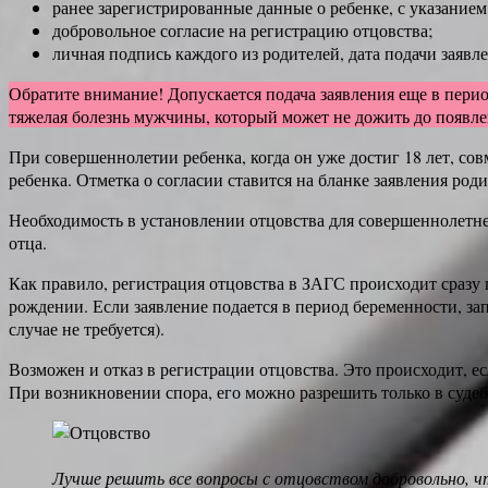
ранее зарегистрированные данные о ребенке, с указанием
добровольное согласие на регистрацию отцовства;
личная подпись каждого из родителей, дата подачи заявле
Обратите внимание! Допускается подача заявления еще в пери
тяжелая болезнь мужчины, который может не дожить до появлен
При совершеннолетии ребенка, когда он уже достиг 18 лет, со
ребенка. Отметка о согласии ставится на бланке заявления род
Необходимость в установлении отцовства для совершеннолетне
отца.
Как правило, регистрация отцовства в ЗАГС происходит сразу п
рождении. Если заявление подается в период беременности, за
случае не требуется).
Возможен и отказ в регистрации отцовства. Это происходит, ес
При возникновении спора, его можно разрешить только в суде
Лучше решить все вопросы с отцовством добровольно,