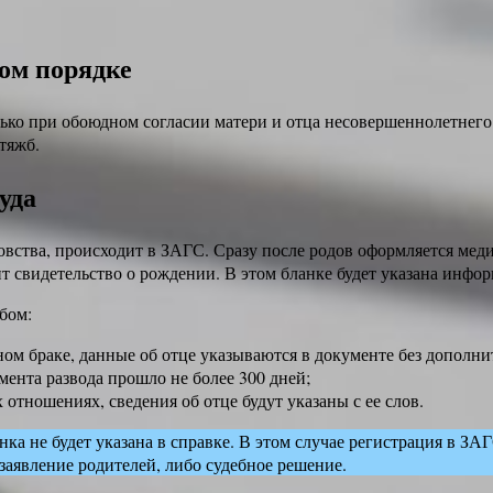
ном порядке
ько при обоюдном согласии матери и отца несовершеннолетнего
тяжб.
уда
овства, происходит в ЗАГС. Сразу после родов оформляется меди
 свидетельство о рождении. В этом бланке будет указана инфор
бом:
ом браке, данные об отце указываются в документе без дополн
мента развода прошло не более 300 дней;
отношениях, сведения об отце будут указаны с ее слов.
нка не будет указана в справке. В этом случае регистрация в ЗА
аявление родителей, либо судебное решение.