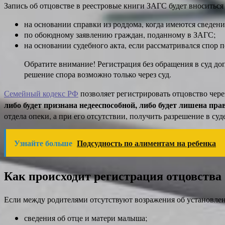
Запись об отцовстве в реестровые книги ЗАГС будет вноситьс
на основании справки из роддома, когда имеются сведени
по обоюдному заявлению граждан, поданному в ЗАГС;
на основании судебного акта, если рассматривался спо
Обратите внимание! Регистрация без обращения в суд д
решение спора возможно только через суд.
Семейный кодекс РФ
позволяет регистрировать отцовство чер
либо будет признана недееспособной, либо будет лишена пр
отдела опеки, а при его отсутствии, получить разрешение в су
Узнайте больше
Подсудность по алиментам на ребенка
Как происходит регистрация отцовства
Если между родителями отсутствуют возражения об установлени
сведения об отце и матери малыша;