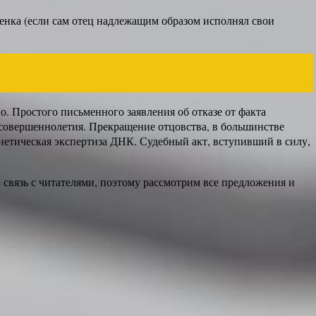
енка (если сам отец надлежащим образом исполнял свои
. Простого письменного заявления об отказе от факта
о совершеннолетия. Прекращение отцовства, в большинстве
нетическая экспертиза ДНК. Судебный акт, вступивший в силу,
связь с читателями, поэтому рассмотрим все предложения и