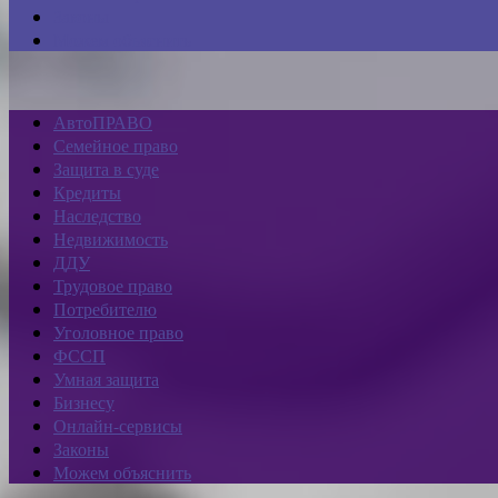
Законы
Можем объяснить
АвтоПРАВО
Семейное право
Защита в суде
Кредиты
Наследство
Недвижимость
ДДУ
Трудовое право
Потребителю
Уголовное право
ФССП
Умная защита
Бизнесу
Онлайн-сервисы
Законы
Можем объяснить