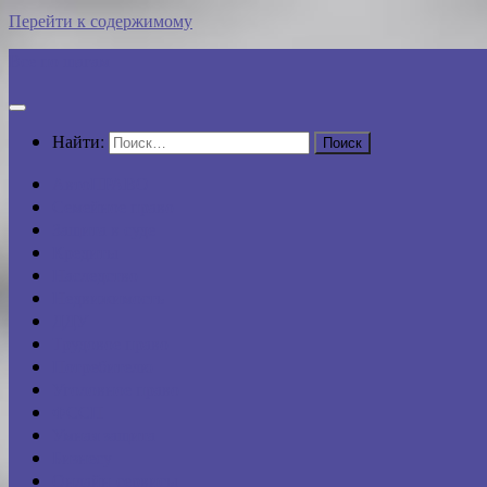
Перейти к содержимому
Все по шагам
Найти:
АвтоПРАВО
Семейное право
Защита в суде
Кредиты
Наследство
Недвижимость
ДДУ
Трудовое право
Потребителю
Уголовное право
ФССП
Умная защита
Бизнесу
Онлайн-сервисы