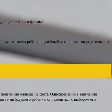
едующие бланки и формы:
 о смерти мамы ребенка, судебный акт о лишении родительских
 появления малыша на свет). Одновременно в заявления
ать имя будущего ребенка, определиться с выбором его