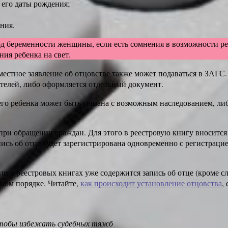
 его даты рождения;
ния.
од беременности женщины, если есть сомнения в возможности ре
ия ребенка на свет.
вместное заявление об отцовстве также может подаваться в ЗАГС
ителей, либо оформляется отдельный документ.
го ребенка может быть связана с возможным наследованием, ли
ри обращении граждан. Для этого в реестровую книгу вносится з
пись об отце будет зарегистрирована одновременно с регистрац
ли в реестровых книгах уже содержится запись об отце (кроме с
бном порядке. Читайте,
как происходит установление отцовства
,
 чтобы избежать судебных тяжб