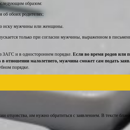
я следующим образом:
я об обоих родителях;
р по иску мужчины или женщины.
опускается только при согласии мужчины, выраженном в письмен
Если во время родов или п
ез ЗАГС и в одностороннем порядке.
ав в отношении малолетнего, мужчина сможет сам подать зая
дебном порядке.
и отцовства, им нужно обратиться с заявлением. В тексте блан