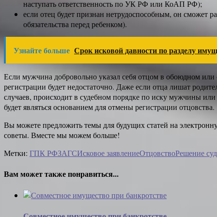
наступать ответственность по УК РФ или КоАП РФ);
если отец будет признан нетрудоспособным, он сможет р
обязательства перед ребенком).
Узнайте больше
Срок исковой давности по разделу имущ
Если мужчина добровольно указал себя отцом в обоюдном или о
регистрации будет недостаточно. Даже если отца лишат родите
случаев, происходит в судебном порядке по иску мужчины или
будет являться основанием для отмены регистрации отцовства.
Вы можете предложить темы для будущих статей на электрон
советы. Вместе мы можем больше!
Метки:
ГПК РФ
ЗАГС
Исковое заявление
Отцовство
Решение суд
Вам может также понравиться...
Совместное имущество при банкротстве