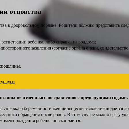
ии отцовства
ства в добровольном порядке. Родители должны представить сл
 регистрации ребенка, либо справка из роддома;
остороннего заявления (согласие органа опеки, свидетельство
оспошлины.
суслуги
пошлины не изменилась по сравнению с предыдущими годами.
я справка о беременности женщины (если заявление подается до
стного обращения после родов. В этом случае можно сразу указ
момент рождения ребенка он скончается.