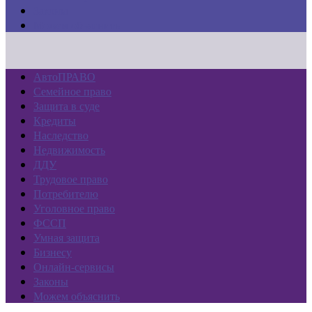
Законы
Можем объяснить
АвтоПРАВО
Семейное право
Защита в суде
Кредиты
Наследство
Недвижимость
ДДУ
Трудовое право
Потребителю
Уголовное право
ФССП
Умная защита
Бизнесу
Онлайн-сервисы
Законы
Можем объяснить