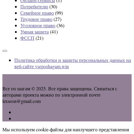
Онлайн-сервисы
(1)
Потребителю
(30)
Семейное право
(99)
Трудовое право
(27)
Уголовное право
(36)
Умная защита
(41)
ФССП
(21)
Политика обработки и защиты персональных данных на
веб-сайте vseposhagam.win
Все по шагам © 2025. Все права защищены. Связаться с
авторами проекта можно по электронной почте
lexseon@gmail.com
Мы используем cookie-файлы для наилучшего представления