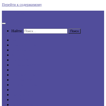
Перейти к содержимому
Все по шагам
Найти:
АвтоПРАВО
Семейное право
Защита в суде
Кредиты
Наследство
Недвижимость
ДДУ
Трудовое право
Потребителю
Уголовное право
ФССП
Умная защита
Бизнесу
Онлайн-сервисы