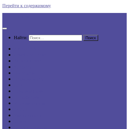
Перейти к содержимому
Все по шагам
Найти:
АвтоПРАВО
Семейное право
Защита в суде
Кредиты
Наследство
Недвижимость
ДДУ
Трудовое право
Потребителю
Уголовное право
ФССП
Умная защита
Бизнесу
Онлайн-сервисы