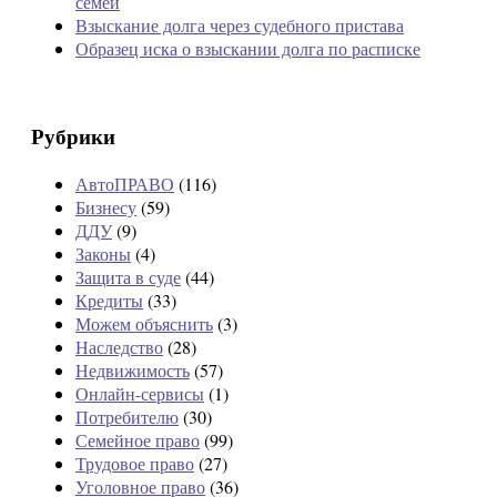
семей
Взыскание долга через судебного пристава
Образец иска о взыскании долга по расписке
Рубрики
АвтоПРАВО
(116)
Бизнесу
(59)
ДДУ
(9)
Законы
(4)
Защита в суде
(44)
Кредиты
(33)
Можем объяснить
(3)
Наследство
(28)
Недвижимость
(57)
Онлайн-сервисы
(1)
Потребителю
(30)
Семейное право
(99)
Трудовое право
(27)
Уголовное право
(36)