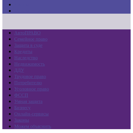
Законы
Можем объяснить
АвтоПРАВО
Семейное право
Защита в суде
Кредиты
Наследство
Недвижимость
ДДУ
Трудовое право
Потребителю
Уголовное право
ФССП
Умная защита
Бизнесу
Онлайн-сервисы
Законы
Можем объяснить