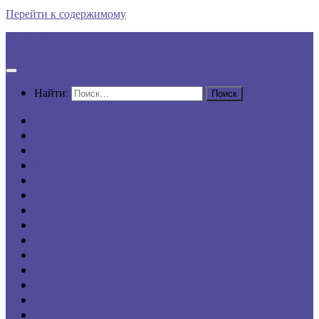
Перейти к содержимому
Все по шагам
Найти:
АвтоПРАВО
Семейное право
Защита в суде
Кредиты
Наследство
Недвижимость
ДДУ
Трудовое право
Потребителю
Уголовное право
ФССП
Умная защита
Бизнесу
Онлайн-сервисы