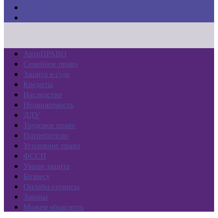
Законы
Можем объяснить
АвтоПРАВО
Семейное право
Защита в суде
Кредиты
Наследство
Недвижимость
ДДУ
Трудовое право
Потребителю
Уголовное право
ФССП
Умная защита
Бизнесу
Онлайн-сервисы
Законы
Можем объяснить