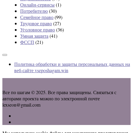
Онлайн-сервисы
(1)
Потребителю
(30)
Семейное право
(99)
Трудовое право
(27)
Уголовное право
(36)
Умная защита
(41)
ФССП
(21)
Политика обработки и защиты персональных данных на
веб-сайте vseposhagam.win
Все по шагам © 2025. Все права защищены. Связаться с
авторами проекта можно по электронной почте
lexseon@gmail.com
Мы используем cookie-файлы для наилучшего представления