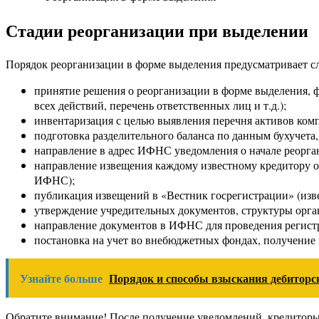
Стадии реорганизации при выделении
Порядок реорганизации в форме выделения предусматривает 
принятие решения о реорганизации в форме выделения, ф
всех действий, перечень ответственных лиц и т.д.);
инвентаризация с целью выявления перечня активов комп
подготовка разделительного баланса по данным бухучета,
направление в адрес ИФНС уведомления о начале реорган
направление извещения каждому известному кредитору о
ИФНС);
публикация извещений в «Вестник госрегистрации» (изв
утверждение учредительных документов, структуры орга
направление документов в ИФНС для проведения регистр
постановка на учет во внебюджетных фондах, получени
Узнайте больше
Порядок и способы взыскания дебиторс
Обратите внимание! После получение уведомлений, кредиторы