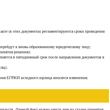
акте (в этих документах регламентируются сроки проведения
е перейдут к вновь образованному юридическому лицу;
ринятия решения);
няется в пятидневный срок после направления документов в
яц);
ения ЕГРЮЛ исходного юрлица вносятся изменения;
тельств. Данный факт нужно учесть еще на стадии принятия