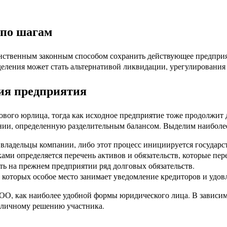
 по шагам
нственным законным способом сохранить действующее предприя
еления может стать альтернативой ликвидации, урегулирования
ия предприятия
вого юрлица, тогда как исходное предприятие тоже продолжит д
нии, определенную разделительным балансом. Выделим наиболе
 владельцы компании, либо этот процесс инициируется госуда
и определяется перечень активов и обязательств, которые перей
ь на прежнем предприятии ряд долговых обязательств.
 которых особое место занимает уведомление кредиторов и удов
О, как наиболее удобной формы юридического лица. В зависимо
оличному решению участника.