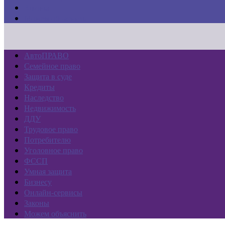
Законы
Можем объяснить
АвтоПРАВО
Семейное право
Защита в суде
Кредиты
Наследство
Недвижимость
ДДУ
Трудовое право
Потребителю
Уголовное право
ФССП
Умная защита
Бизнесу
Онлайн-сервисы
Законы
Можем объяснить