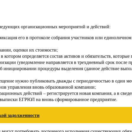
следующих организационных мероприятий и действий:
иксация его в протоколе собрания участников или единоличном 
ании, оценки их стоимости;
 в котором определяется состав активов и обязательств, которы
изации (уведомление направляется в трехдневный срок после п
б инициировании процедуры выделения (данное действие выпол
ещение нужно публиковать дважды с периодичностью в один мес
нов управления вновь образованной компании;
ационных действий – регистрируется новая компания, а в свед
е выписки ЕГРЮЛ на вновь сформированное предприятие.
кой задолженности
 могут потребовать досрочного исполнения существующих обяза