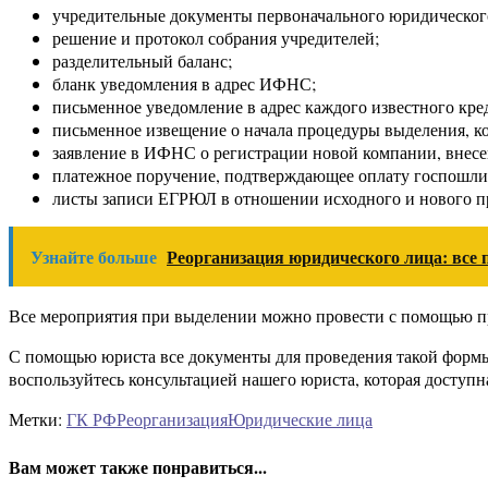
учредительные документы первоначального юридического
решение и протокол собрания учредителей;
разделительный баланс;
бланк уведомления в адрес ИФНС;
письменное уведомление в адрес каждого известного кре
письменное извещение о начала процедуры выделения, ко
заявление в ИФНС о регистрации новой компании, внесе
платежное поручение, подтверждающее оплату госпошли
листы записи ЕГРЮЛ в отношении исходного и нового п
Узнайте больше
Реорганизация юридического лица: все 
Все мероприятия при выделении можно провести с помощью пр
С помощью юриста все документы для проведения такой формы
воспользуйтесь консультацией нашего юриста, которая доступна
Метки:
ГК РФ
Реорганизация
Юридические лица
Вам может также понравиться...