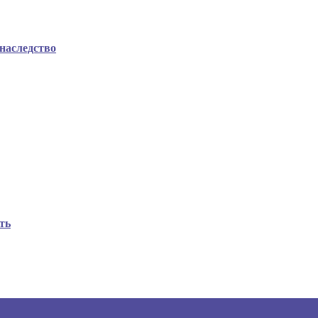
 наследство
ть