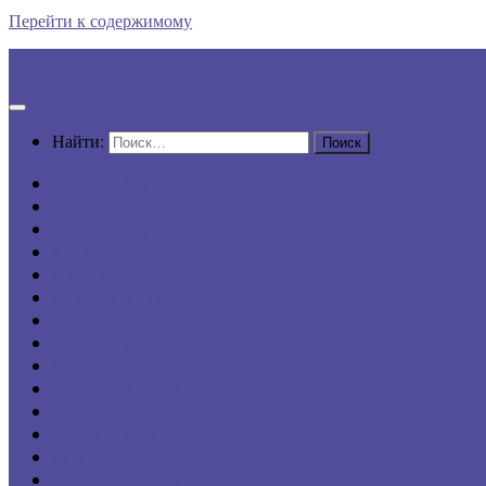
Перейти к содержимому
Все по шагам
Найти:
АвтоПРАВО
Семейное право
Защита в суде
Кредиты
Наследство
Недвижимость
ДДУ
Трудовое право
Потребителю
Уголовное право
ФССП
Умная защита
Бизнесу
Онлайн-сервисы