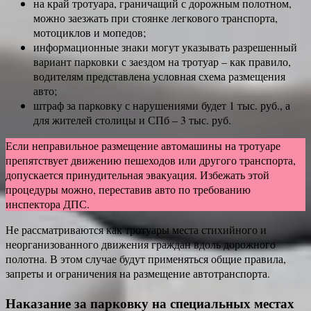
на край тротуара, граничащий с дорожным полотном,
можно заезжать при стоянке легкового транспорта,
мотоциклов и мопедов;
информационные знаки могут указывать разрешенный
вариант парковки с заездом на тротуар – как правило,
водителям представлена условная схема размещения
авто;
штраф за парковку с нарушениями будет 1 тыс. руб., а
для жителей столицы и СПб – 3 тыс. руб.
Если неправильное размещение автомашины на тротуаре
препятствует движению пешеходов или другого транспорта,
допускается принудительная эвакуация. Избежать этой
процедуры можно, переставив авто по требованию
инспектора ДПС.
Не рассматриваются как тротуары места стихийного и
неорганизованного движения граждан вдоль дорожного
полотна. В этом случае будут применяться общие правила,
запреты и ограничения на размещение автотранспорта.
Наказание за парковку на специальных местах