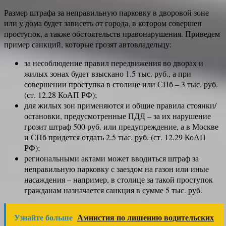
Размер штрафа за неправильную парковку в дворовой зоне
или у дома будет зависеть от города, в котором совершен
проступок, а также обстоятельств правонарушения. Приведем
пример санкций, которые грозят автовладельцу:
за несоблюдение правил передвижения во дворах и
жилых зонах будет взыскано 1.5 тыс. руб., а при
совершении проступка в столице или СПб – 3 тыс. руб.
(ст. 12.28 КоАП РФ);
для жилых зон применяются и общие правила стоянки/
остановки, предусмотренные ПДД – за их нарушение
грозит штраф 500 руб. или предупреждение, а в Москве
и СПб придется отдать 2.5 тыс. руб. (ст. 12.29 КоАП
РФ);
региональными актами может вводиться штраф за
неправильную парковку с заездом на газон или иные
насаждения – например, в столице за такой проступок
гражданам назначается санкция в сумме 5 тыс. руб.
Узнайте больше
Амнистия по лишению водительских