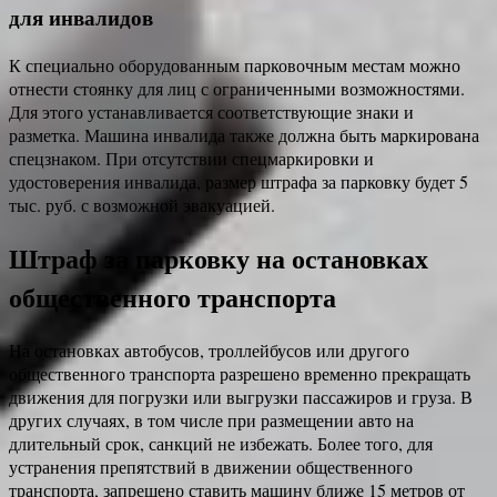
для инвалидов
К специально оборудованным парковочным местам можно
отнести стоянку для лиц с ограниченными возможностями.
Для этого устанавливается соответствующие знаки и
разметка. Машина инвалида также должна быть маркирована
спецзнаком. При отсутствии спецмаркировки и
удостоверения инвалида, размер штрафа за парковку будет 5
тыс. руб. с возможной эвакуацией.
Штраф за парковку на остановках
общественного транспорта
На остановках автобусов, троллейбусов или другого
общественного транспорта разрешено временно прекращать
движения для погрузки или выгрузки пассажиров и груза. В
других случаях, в том числе при размещении авто на
длительный срок, санкций не избежать. Более того, для
устранения препятствий в движении общественного
транспорта, запрещено ставить машину ближе 15 метров от