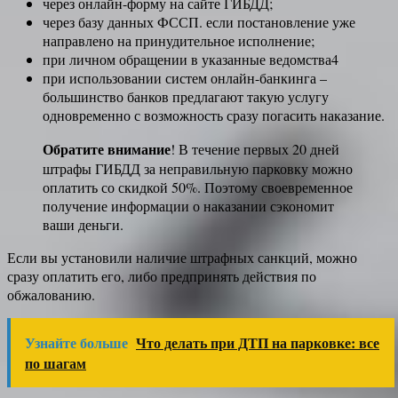
через онлайн-форму на сайте ГИБДД;
через базу данных ФССП. если постановление уже
направлено на принудительное исполнение;
при личном обращении в указанные ведомства4
при использовании систем онлайн-банкинга –
большинство банков предлагают такую услугу
одновременно с возможность сразу погасить наказание.
Обратите внимание
! В течение первых 20 дней
штрафы ГИБДД за неправильную парковку можно
оплатить со скидкой 50%. Поэтому своевременное
получение информации о наказании сэкономит
ваши деньги.
Если вы установили наличие штрафных санкций, можно
сразу оплатить его, либо предпринять действия по
обжалованию.
Узнайте больше
Что делать при ДТП на парковке: все
по шагам