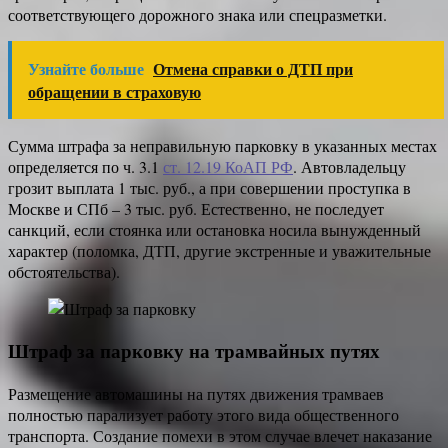
соответствующего дорожного знака или спецразметки.
Узнайте больше
Отмена справки о ДТП при
обращении в страховую
Сумма штрафа за неправильную парковку в указанных местах
определяется по ч. 3.1
ст. 12.19 КоАП РФ
. Автовладельцу
грозит выплата 1 тыс. руб., а при совершении проступка в
Москве и СПб – 3 тыс. руб. Естественно, не последует
санкций, если стоянка или остановка носила вынужденный
характер (поломка, ДТП, другие экстренные и уважительные
обстоятельства).
Штраф за парковку на трамвайных путях
Размещение автомашины на путях движения трамваев
полностью парализует работу этого вида общественного
транспорта. Создание помехи в этом случае влечет наказание