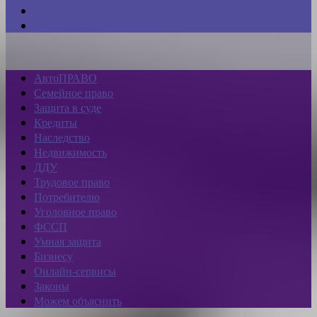
Законы
Можем объяснить
АвтоПРАВО
Семейное право
Защита в суде
Кредиты
Наследство
Недвижимость
ДДУ
Трудовое право
Потребителю
Уголовное право
ФССП
Умная защита
Бизнесу
Онлайн-сервисы
Законы
Можем объяснить