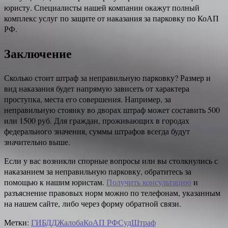
юристу. Специалисты нашей компании окажут полный
комплекс услуг по защите от наказания за парковку по КоАП
РФ.
Заключение
Сколько стоит штраф за неправильную парковку? Размер и
вид наказания будет напрямую зависеть от характера
проступка, места его совершения. Например, за
неправильную стоянку во дворах штраф может составить 500
или 1500 руб. Для граждан, проживающих в городах
федерального значения, суммы штрафов всегда будут
значительно выше.
Если у вас возникли спорные вопросы или вы столкнулись с
наказанием за неправильную парковку, обратитесь за
помощью к нашим юристам.
Получить консультацию
и
разъяснение правовых норм можно по телефонам, указанным
на нашем сайте, либо через форму обратной связи.
Метки:
ГИБДД
Жалоба
КоАП РФ
Суд
Штраф