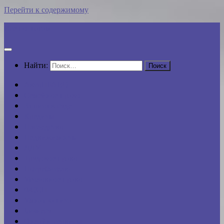
Перейти к содержимому
Все по шагам
Найти:
АвтоПРАВО
Семейное право
Защита в суде
Кредиты
Наследство
Недвижимость
ДДУ
Трудовое право
Потребителю
Уголовное право
ФССП
Умная защита
Бизнесу
Онлайн-сервисы