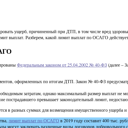
ировать ущерб, причиненный при ДТП, в том числе вред здоро
мит выплат. Разберем, какой лимит выплат по ОСАГО действует 
САГО
тированы
Федеральным законом от 25.04.2002 № 40-ФЗ
(далее – 
ментов, оформленных по итогам ДТП. Закон № 40-ФЗ предусмат
еобходимым затратам, однако максимальный размер выплат не м
ение пострадавшего превышает законодательный лимит, недост
тся в разных суммах для возмещения имущественного ущерба и 
тва,
лимит выплат по ОСАГО
в 2019 году составит 400 тыс. ру
ьцы могут заключать различные виды договоров добровольног