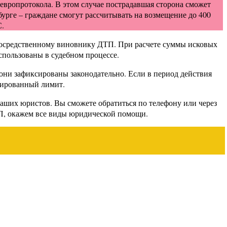
ропротокола. В этом случае пострадавшая сторона сможет
урге – граждане смогут рассчитывать на возмещение до 400
С.
епосредственному виновнику ДТП. При расчете суммы исковых
спользованы в судебном процессе.
они зафиксированы законодательно. Если в период действия
нтированный лимит.
аших юристов. Вы сможете обратиться по телефону или через
П, окажем все виды юридической помощи.