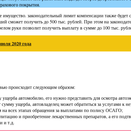
трахового покрытия.
имущество. законодательный лимит компенсации также будет со
ий сможет получить до 500 тыс. рублей. При этом на законода
релом руки позволит получить выплату в сумме до 100 тыс. рубле
 июля 2020 года
овью происходит следующим образом:
 ущерба автомобилю, его нужно представить для осмотра автоэ
 сумму ущерба, автовладелец может обратиться за услугами к н
м на всех этапах обращения за выплатами по полису ОСАГО;
билитацию и приобретение лекарственных препаратов, а его под
 и т.д.