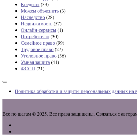
Кредиты
(33)
Можем объяснить
(3)
Наследство
(28)
Недвижимость
(57)
Онлайн-сервисы
(1)
Потребителю
(30)
Семейное право
(99)
Трудовое право
(27)
Уголовное право
(36)
Умная защита
(41)
ФССП
(21)
Политика обработки и защиты персональных данных на в
Все по шагам © 2025. Все права защищены. Связаться с автора