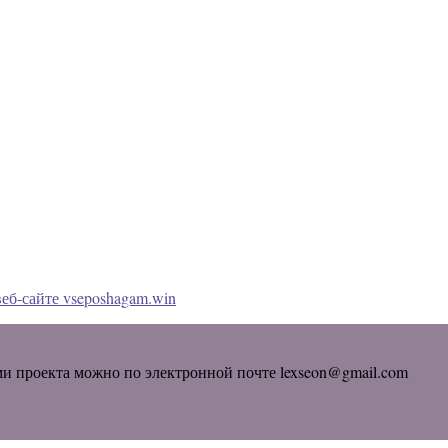
еб-сайте vseposhagam.win
ми проекта можно по электронной почте lexseon@gmail.com