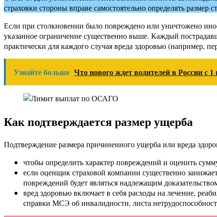
страховки стороны вправе самостоятельно определять размер с
Если при столкновении было повреждено или уничтожено иное 
указанное ограничение существенно выше. Каждый пострадавш
практически для каждого случая вреда здоровью (например, пе
Узнайте больше
Что нового ждет водителей в России с 1
Как подтверждается размер ущерба
Подтверждение размера причиненного ущерба или вреда здор
чтобы определить характер повреждений и оценить сумму
если оценщик страховой компании существенно занижает
повреждений будет являться надлежащим доказательство
вред здоровью включает в себя расходы на лечение, реа
справки МСЭ об инвалидности, листа нетрудоспособности