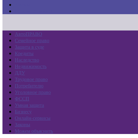
Законы
Можем объяснить
АвтоПРАВО
Семейное право
Защита в суде
Кредиты
Наследство
Недвижимость
ДДУ
Трудовое право
Потребителю
Уголовное право
ФССП
Умная защита
Бизнесу
Онлайн-сервисы
Законы
Можем объяснить