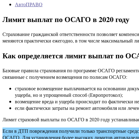
АвтоПРАВО
Лимит выплат по ОСАГО в 2020 году
Страхование гражданской ответственности позволяет компенс
меняются практически ежегодно, в том числе максимальный ли
Как определяется лимит выплат по О
Базовые правила страхования по программе ОСАГО регламен
связанные с получением возмещения по полисам ОСАГО:
страховое возмещение выплачивается на основании доку
ущерба, но и упрощенный способ (Европротокол);
возмещение вреда и ущерба происходит по фактически н
если фактически затраты на ремонт автомобиля или леч
Лимит страховой выплаты по ОСАГО в 2020 году устанавливае
Если в ДТП повреждения получили только транспортные средс
ОСАГО. Для установления более высоких лимитов автовладел