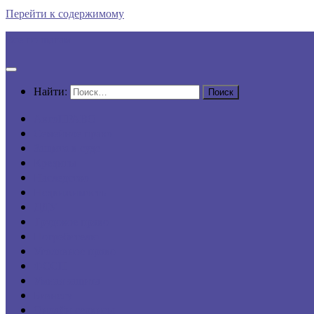
Перейти к содержимому
Все по шагам
Найти:
АвтоПРАВО
Семейное право
Защита в суде
Кредиты
Наследство
Недвижимость
ДДУ
Трудовое право
Потребителю
Уголовное право
ФССП
Умная защита
Бизнесу
Онлайн-сервисы