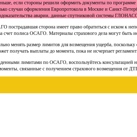
ше, если стороны решили оформить документы по программе ев
лько случаи оформления Европротокола в Москве и Санкт-Петерб
деодоказательства аварии, данные спутниковой системы ГЛОНАС
ГО пострадавшая сторона имеет право обратиться с иском к н
за счет полиса ОСАГО. Материалы страхового дела могут быть и
ьно менять размер лимитов для возмещения ущерба, поскольку 
может получать выплаты до момента, пока не исчерпает регламе
ржденными лимитами по ОСАГО, воспользуйтесь консультацией н
оменты, связанные с получением страхового возмещения от ДТ