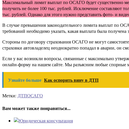
Максимальный лимит выплат по ОСАГО будет существенно мень
получить не более 100 тыс. рублей. Исключение составляют то
тыс. рублей. Однако для этого нужно представить фото- и ви
В случае превышения законодательного лимита выплат по ОСА
требований необходимо указать, какая выплата была получена 
Стороны по договору страхования ОСАГО не могут самостоятел
страховки автовладелец неоднократно попадал в аварии, он с
Если у вас возникли вопросы, связанные с максимально утве
онлайн-форму на нашем сайте. Мы разъясним любые спорные м
Узнайте больше
Как оспорить вину в ДТП
Метки:
ДТП
ОСАГО
Вам может также понравиться...