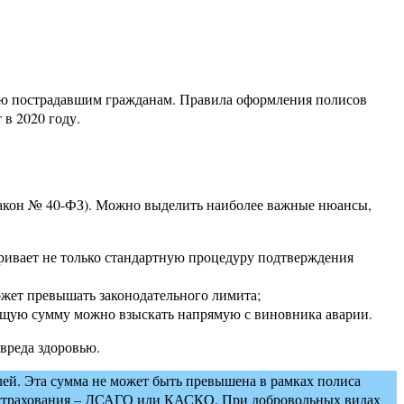
вью пострадавшим гражданам. Правила оформления полисов
в 2020 году.
Закон № 40-ФЗ). Можно выделить наиболее важные нюансы,
ривает не только стандартную процедуру подтверждения
ожет превышать законодательного лимита;
ающую сумму можно взыскать напрямую с виновника аварии.
вреда здоровью.
блей. Эта сумма не может быть превышена в рамках полиса
о страхования – ДСАГО или КАСКО. При добровольных видах