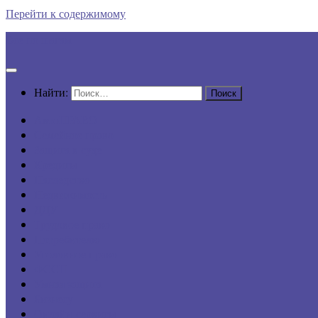
Перейти к содержимому
Все по шагам
Найти:
АвтоПРАВО
Семейное право
Защита в суде
Кредиты
Наследство
Недвижимость
ДДУ
Трудовое право
Потребителю
Уголовное право
ФССП
Умная защита
Бизнесу
Онлайн-сервисы