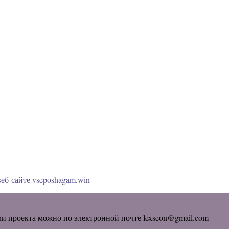
еб-сайте vseposhagam.win
ми проекта можно по электронной почте lexseon@gmail.com