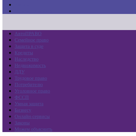
Законы
Можем объяснить
АвтоПРАВО
Семейное право
Защита в суде
Кредиты
Наследство
Недвижимость
ДДУ
Трудовое право
Потребителю
Уголовное право
ФССП
Умная защита
Бизнесу
Онлайн-сервисы
Законы
Можем объяснить